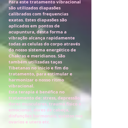
Para este tratamento vibracional
são utilizados diapasões
calibrados com frequencias
exatas. Estes diapas
ões são
aplicados em pontos de
acupuntura, desta forma a
vibração alcança rapidamente
todas as celulas do corpo através
do nosso sistema energético de
Chakras e meridianos. São
também utilizadas taças
Tibetanas no inicio e fim do
tratamento, para estimular e
harmonizar o nosso ritmo
vibracional.
Esta terapia é benéfica no
tratamento de: stress, depressão,
dores musculares, trauma fisico e
emocional, dores de cabeça,
disfunções hormonais, quistos nos
ovarios e utero etc.