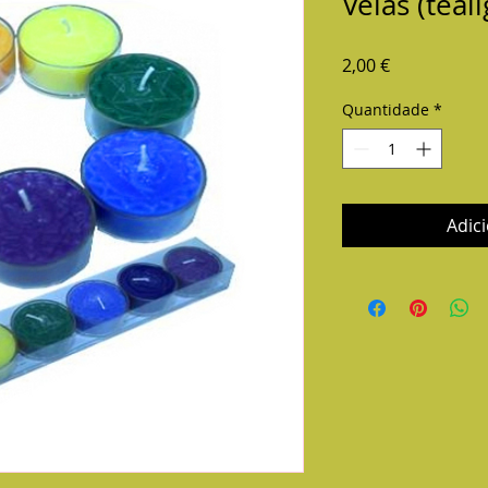
Velas (teal
Preço
2,00 €
Quantidade
*
Adic