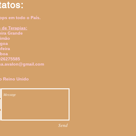
atos:
ops em todo o País.
 de Terapias:
ira Grande
timão
agoa
ufeira
sboa
926275585
sa.avalon@gmail.com
o Reino Unido
Send