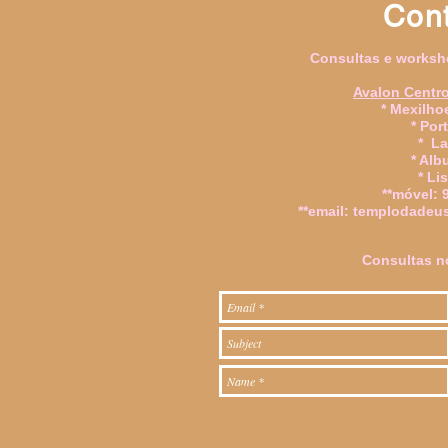
Cont
Consultas e worksh
Avalon Centro
* Mexilhoe
* Por
* L
* Alb
* Li
**
móvel: 
**email:
templodadeu
Consultas n